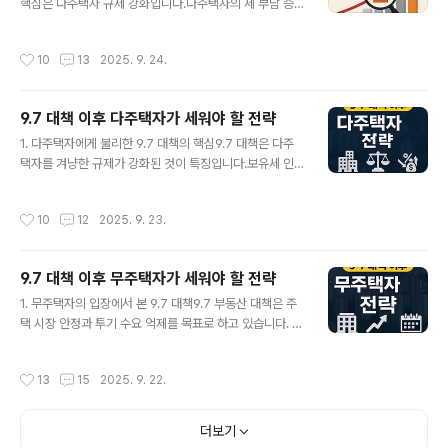
핵심은 다주택자 규제 강화입니다.다주택자의 세 부담 증
약 기회 활용:무주택 세대는 청약 가점에서 가장 큰 장점을
가 → 일부 매물을 매도로 전환대출 규제 강화 → 무주택자
가지므로, 공공·민간 분양 기회를 적극 활용해야 합니다.전
·실수요자의 매매 전환 지연신규 공급 위축 우려 → 전세 수
세 → 매매 전환 시점 탐색:전세가율이 높아지고 매매가 조
작성시간
10
13
2025. 9. 24.
요 유지👉 이로 인해 매물 부족 + 전세 수요 증가라는 구
정이 진행되면, 오히려 매수 전환 타이밍이 올 수 있습니다.
조적 압박이 생깁니다.2. 단기적 전세시장 전망전세가격
정책금융 적극 활용:디..
상승 압력: 전세 매물이 줄어드는 상황에서 수요는 오히려
9.7 대책 이후 다주택자가 세워야 할 전략
늘어남갭투자 감소: 다주택자 규제가 강해지면서 갭투자
글 내용
물량도 감소임차인 불안 심리 확대: 전세대출 규제가 강화
1. 다주택자에게 불리한 9.7 대책의 핵심9.7 대책은 다주
되면 자금 마련이 어려워질 수 있음👉 단기적으로는 전세
택자를 겨냥한 규제가 강화된 것이 특징입니다.보유세 인
가격 불안정성이 높아질 가능성이 큽니다.3. 임대인의 선
상: 공시가격 현실화 및 세율 강화양도소득세 중과 유지: 다
택지 – 보유 vs 매도보유 유지:전세 수익 안정적, 장기 보유
주택자 매도 시 세금 부담 증가대출 규제 강화: 추가 주택
작성시간
10
12
2025. 9. 23.
시 가치 상승 가능다만 ..
구입을 위한 자금 조달 사실상 차단👉 다주택자는 보유 자
체가 부담이 되는 상황을 맞이했습니다.2. 보유 vs 매도,
전략적 선택가장 큰 고민은 집을 팔아야 할지, 유지해야 할
9.7 대책 이후 무주택자가 세워야 할 전략
지입니다.매도 선택:고가 아파트, 수익률 낮은 주택을 매각
글 내용
다주택자 양도세 중과를 감안하더라도 향후 세 부담 경감
1. 무주택자의 입장에서 본 9.7 대책9.7 부동산 대책은 주
가능보유 선택:임대 수익이 안정적이고 입지가 좋은 자산
택 시장 안정과 투기 수요 억제를 목표로 하고 있습니다. 하
은 유지장기 보유 시 자산가치 상승 기대 가능👉 보유와
지만 무주택자 입장에서는 대출 규제, 세제 변화 등으로 오
매도를 혼합하는 포트폴리오 조정 전략이 필요합니다.3.
히려 내 집 마련 기회가 제한될 수 있다는 우려가 있습니다.
작성시간
13
15
2025. 9. 22.
임대사업자 등록 고려다주택..
대출 한도 축소: 집을 사려 해도 자금 조달이 어려움전세대
출 규제: 전세마저 부담이 커짐보유세 강화: 집값 하락 요인
이 될 수 있으나 단기간 효과는 제한적👉 따라서 무주택자
더보기
는 현실적인 전략을 세워야 합니다.2. 내 집 마련, 시기 조