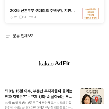
2025 신혼부부 생애최초 주택구입 지원제
도 총정리: 조건, 혜택, 주의사항까지
12
14
조회
4
분류 전체보기
주요 글 목록
“10월 15일 이후, 부동산 투자자들이 몰리는
진짜 지역은?” – 규제 강화 속 살아남는 투자
글 내용
전략 완전정리
10월 15일 정부의 부동산 규제 방안 발표는 시장의 판을
완전히 바꿔놨습니다.이번 대책은 단순히 대출을 조이는