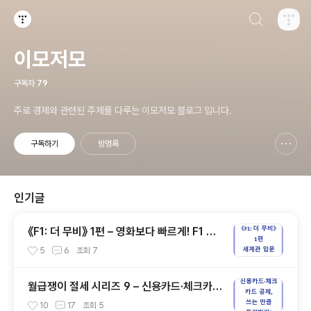
검색하기
티스토리
이모저모
구독자
79
주로 경제와 관련된 주제를 다루는 이모저모 블로그 입니다.
구독하기
방명록
신고하기 레이어
열기
인기글
《F1: 더 무비》 1편 – 영화보다 빠르게! F1 레
이싱 세계관 입문 가이드
5
6
조회
7
월급쟁이 절세 시리즈 9 – 신용카드·체크카드
공제, 쓰는 만큼 돌려받자!
10
17
조회
5