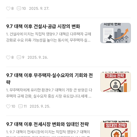
질 수 있습니다.3. 지역별 공략법서울·수도권핵심지(강남·
지역에서는 가격이 하락하거나 정체.중장기: 공급 축소, 금
작성시간
8
10
2025. 9. 27.
여의도·용산..
리 정책, 경기 회복 여부에 따라 가격은 다시 반등할 수 있
음.👉 즉, 단기적으로는 조정, 장기적으로는 지역별 양극
화가 심화될 가능성이 높습니다.2. 장기적으로 영향을 주
9.7 대책 이후 건설사·공급 시장의 변화
는 3대 요인공급 요인민간 건설사들의 분양 위축과 PF 규
글 내용
제는 실제 공급량 감소로 이어질 수 있음.장기적으로 공급
1. 건설사에 미치는 직접적 영향9.7 대책은 다주택자 규제
부족은 가격 상승 압력으로 작용.수요 요인청년·신혼부부·
강화로 수요 위축 가능성을 높이는 동시에, 무주택자·실수
무주택자 중심의 수요는 꾸준히 유지.다만 다주택자 규제
요자 중심으로 시장 재편을 유도합니다. 이는 건설사에게
로 투자 수요는 줄어들어, 수요의 질적 변화 발생.거시경제
다음과 같은 변화를 가져옵니다.분양 리스크 증가투기 수
작성시간
8
9
2025. 9. 26.
요인금리 하락 여부, ..
요가 줄면서, 분양률 확보가 예전보다 어려워질 수 있음.자
금 조달 부담 확대PF(Project Financing) 규제가 강화되
면서 건설사들의 사업 자금 조달이 까다로워짐.공급 전략
9.7 대책 이후 무주택자·실수요자의 기회와 전
변화 필요대형 평형 위주에서 벗어나, 실수요자가 선호하
략
는 소형·중소형 평형 위주 공급이 늘어날 가능성 큼.2. 공급
글 내용
축소 가능성민간 분양 위축: 규제 강화로 건설사가 신규 사
1. 무주택자에게 유리한 환경9.7 대책의 가장 큰 방향은 다
업 추진을 꺼리면, 공급량 자체가 줄어들 수 있음.공공 공급
주택자 규제 강화, 실수요자 중심 시장 유도입니다.세제 혜
비중 확대: 정부가 직접 공급 물량을 늘리며, 청년·신혼부부
택: 생애최초 주택구입자나 무주택 신혼부부에 대한 취득
작성시간
10
11
2025. 9. 25.
중심의 공..
세·대출 혜택 확대공급 우선 배정: 공공분양, 신혼희망타운
등에서 무주택자 우선권 강화대출 기회 확대: 다주택자 대
출 제한이 심해진 반면, 무주택자 대상 정책금융은 강화👉
9.7 대책 이후 전세시장 변화와 임대인 전략
즉, 단순 투자 수요가 줄고 실수요자가 중심이 되는 시장으
글 내용
1. 9.7 대책이 전세시장에 미치는 직접적 영향9.7 대책의
로 전환될 가능성이 큽니다.2. 무주택자의 전략 포인트청