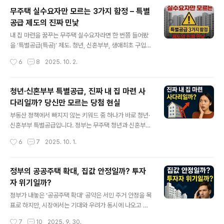
에 도전해야 유리한지 짚어보겠습니다.🎯 특별공급 당첨
무주택 실수요자만 모르는 3가지 함정 – 특별
확률 – 정말 높은가?특별공급은 공급 물량의 일정 비율(보
공급 제도의 진짜 민낯
통 20~30%)이 배정됩니다.하지만 당첨 확률은 단순히
글 내용
물량 비율만으로 결정되지 않습니다.인기 지역 신혼부부
내 집 마련을 꿈꾸는 무주택 실수요자라면 한 번쯤 들어봤
특공: 수십 대 1 경쟁률청년 특공: 자격 조건은 넓지만, 실제
을 ‘특별공급(특공)’ 제도. 청년, 신혼부부, 생애최초 구입자
신청자 폭주로 경쟁 과열생애최초 특공: 소득·대출·자산 조
등 다양한 계층을 배려한다고 하지만, 막상 들여다보면 생
작성시간
6
8
2025. 10. 2.
건을 동시에 맞추기 어려워 탈락 다..
각보다 복잡한 조건과 의외의 함정이 숨어 있습니다. 이번
글에서는 무주택 실수요자라면 반드시 알아야 할 3가지 주
요 함정을 중심으로 특별공급 제도의 실제 모습을 파헤쳐
청년·신혼부부 특별공급, 진짜 내 집 마련 사
보겠습니다.⚠️ 함정 1. ‘소득 기준’의 벽특별공급은 주로 도
다리일까? 당신만 모르는 당첨 현실
시근로자 월평균 소득의 100~130% 이하를 기준으로 합
글 내용
니다. 언뜻 보면 충분히 넓은 범위 같지만, 현실은 다릅니
부동산 정책에서 빠지지 않는 키워드 중 하나가 바로 청년·
다.맞벌이 신혼부부의 경우, 합산 소득이 기준을 초과하는
신혼부부 특별공급입니다. 정부는 무주택 청년과 신혼부부
경우가 흔함연봉 인상이나 보너스 때문에 오히려 자격을
의 주거 안정을 돕겠다며 꾸준히 공급 물량을 확대하고 있
작성시간
6
7
2025. 10. 1.
잃는 사례 발생청년 특공 역시 취업 후 안정적인 급여를 받
지만, 실제 당첨 가능성과 체감 효과는 얼마나 될까요? 이
으면 탈락 가능즉, 안정..
번 글에서는 ‘특공(특별공급)’ 제도의 구조와 장점, 그리고
숨겨진 현실적 한계까지 짚어보겠습니다.🎯 청년·신혼부부
정부의 공공주택 확대, 집값 안정일까? 투자
특별공급이란?청년 특별공급: 만 19세 이상 39세 이하 무
자 위기일까?
주택 청년에게 일정 물량의 분양 아파트 우선 공급신혼부
글 내용
부 특별공급: 혼인 기간 7년 이내 또는 예비 신혼부부에게
정부가 내놓은 ‘공공주택 확대’ 공약은 서민 주거 안정을 목
공급, 자녀 수에 따라 가점 반영정부는 최근 공공주택 확대
표로 하지만, 시장에서는 기대와 우려가 동시에 나오고 있
와 함께 이 물량을 늘리겠다고 발표했지만, 문제는 “누구나
습니다. 단순히 공급을 늘리는 정책일지, 아니면 시장 전반
작성시간
7
10
2025. 9. 30.