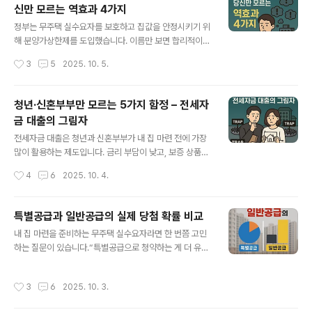
신만 모르는 역효과 4가지
업 속도가 지연되거나 아예 멈추게 됩니다. 공급은 줄어드
글 내용
는데 수요는 꾸준하다 보니, 아이러니하게도 주변 집값이
정부는 무주택 실수요자를 보호하고 집값을 안정시키기 위
더 오르는 경우가 많습니다.2. ‘똘똘한 한 채’ 쏠림 현상재
해 분양가상한제를 도입했습니다. 이름만 보면 합리적이
건축이 어려워지면, 사람들이 규제가 덜한 특정 지역이나
고, 서민에게 유리해 보입니다. 하지만 실제 시장에서는 의
작성시간
3
5
2025. 10. 5.
신축 단지에 투자하려고 몰립니다. 이른바 **‘똘똘한 한 채
도와 달리 여러 역효과가 나타나고 있죠. 오늘은 분양가상
현상’**이 심화되는 것이죠. ..
한제의 숨은 함정 4가지를 짚어보겠습니다.1. 공급 위축분
양가상한제는 건설사 입장에선 수익성을 낮추는 제도입니
청년·신혼부부만 모르는 5가지 함정 – 전세자
다. 이익이 줄면 신규 공급을 꺼리게 되고, 결국 주택 공급
금 대출의 그림자
이 줄어들어 시장 불균형이 심화됩니다. 집값을 잡으려는
글 내용
정책이 오히려 장기적으로 집값 상승을 부추길 수 있다는
전세자금 대출은 청년과 신혼부부가 내 집 마련 전에 가장
아이러니가 존재합니다.2. 청약 경쟁 과열분양가가 시세보
많이 활용하는 제도입니다. 금리 부담이 낮고, 보증 상품을
다 낮게 책정되다 보니, ‘로또 청약’ 현상이 생깁니다. 실수
통해 안정성을 확보할 수 있다는 장점 때문에 선택하는 경
작성시간
4
6
2025. 10. 4.
요자보다 투자 성향이 강한 사람들이 청약에 대거 몰려들
우가 많죠. 하지만 실제로 대출을 받아본 사람들은 예상치
어, 결국 무주택자가 원하는 시기에 내 집을 ..
못한 함정과 리스크에 부딪히곤 합니다. 오늘은 청년·신혼
부부가 전세자금 대출에서 자주 놓치는 5가지 함정을 짚어
특별공급과 일반공급의 실제 당첨 확률 비교
보겠습니다.1. 금리 인상 시기와 대출 연동대출을 받을 당시
글 내용
내 집 마련을 준비하는 무주택 실수요자라면 한 번쯤 고민
에는 저금리로 시작하지만, 변동금리를 선택할 경우 향후
하는 질문이 있습니다.“특별공급으로 청약하는 게 더 유리
금리가 오르면 이자 부담이 눈덩이처럼 불어납니다. 특히
할까, 아니면 일반공급으로 도전하는 게 나을까?”겉으로는
2025년 이후 금융당국의 대출 규제가 강화되면서 기준금
특정 계층을 배려하는 특별공급이 당첨 확률이 높아 보이
리 인상과 맞물린 이자 폭등을 경험하는 사례가 늘고 있습
작성시간
3
6
2025. 10. 3.
지만, 실제 데이터와 현실을 살펴보면 생각보다 다른 결과
니다.2. 보증 한도의 함정많은 신혼부부가 "보증만 있으면
가 나옵니다. 오늘은 특별공급과 일반공급을 비교해, 어디
안전하다"고 생각합니다. 하지만 ..