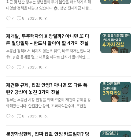
지역 및 토지거래허가구역으로 지정됨과천, 광명, 성남(분
최근 몇 년간 정부는 청년들의 주거 불안을 해소하기 위해
당·수정·중원), 수원(영통·장안·팔달), 안양 동안, 용인 수지,
다양한 정책을 내놓고 있습니다 🏠. 청년 전세자금 대출,
의왕, 하남 등 포함됨 토지거래허가구역 지정은 10월 20
청년 원가주택, 역세권 청년주택 등 이름도 다채롭죠. 하지
작성시간
7
8
2025. 10. 9.
일부터 시행되고, 적용 기간은 내년 12월 31일까지 예정됨
만 실제 현장에서 청년들이 체감하는 효과는 어떨까요? 오
실거주 의무 도..
늘은 청년 주거 정책의 실효성과 한계를 5가지 측면에서
살펴보겠습니다 🔎.1️⃣ 청년 맞춤형 대출 – 빚인지 기회인
재개발, 무주택자의 희망일까? 아니면 또 다
지?정부는 청년들에게 낮은 금리로 전세자금 대출을 제공
른 절망일까 – 반드시 알아야 할 4가지 진실
하고 있습니다 💳. 초기 자금이 부족한 청년들에게는 분명
글 내용
도움이 되죠.하지만 ⚠️ 문제는 빚 부담입니다. 집값과 전세
부동산 정책에서 빠지지 않는 키워드, 바로 재개발입니다
값이 계속 오르는 상황에서, 청년들은 오히려 부채 의존이
🏗️. 낡은 동네를 헐고 새로운 아파트 단지가 들어서면, 도
커지는 악순환에 빠지기도 합니다.2️⃣ 역세권 청년주택 –
시가 새롭게 변하는 동시에 주택 공급도 늘어나죠. 하지만
작성시간
6
7
2025. 10. 7.
위치는 좋은데 조건은?“교통 좋은 역세권에 저렴한 임대주
무주택자 입장에서 재개발은 과연 희망일까요, 아니면 또
택 제공”이라는 슬로건은..
다른 절망일까요? 오늘은 재개발 속에 숨은 4가지 진실을
파헤쳐 보겠습니다 🔍.1️⃣ 공급 확대 효과는 분명하다, 하
재건축 규제, 집값 안정? 아니면 또 다른 폭
지만…재개발은 도시 주택 공급을 늘리는 효과가 있습니다
탄? 당신이 놓친 3가지 진실
🏢➡️🏙️. 소규모 노후주택이 헐리고 수천 세대 규모의 대단
글 내용
지 아파트가 들어서기 때문이죠.하지만 문제는 ⏳시간과 비
정부는 부동산 시장 안정을 위해 꾸준히 재건축 규제를 강
용입니다. 조합 설립부터 인허가, 이주·철거까지 과정이 복
화해왔습니다. 안전진단 강화, 초과이익환수제, 조합원 분
잡해 평균 10년 이상 걸리기도 합니다. 그 사이 무주택자는
양 제한 등 각종 제도가 대표적이죠. 하지만 이런 규제가 정
작성시간
6
8
2025. 10. 6.
불안정한 전월세 시장을 전전할 수밖에 없습니다.2️⃣ 분양
말로 무주택자에게 유리한 걸까요? 오늘은 재건축 규제 속
자격과 분양가의..
숨겨진 진실 3가지를 살펴보겠습니다.1. 공급 지연으로 인
한 집값 상승재건축은 노후 아파트를 새롭게 바꿔주는 핵
분양가상한제, 진짜 집값 안정 카드일까? 당
심적인 주택 공급 수단입니다. 하지만 규제가 강화되면 사