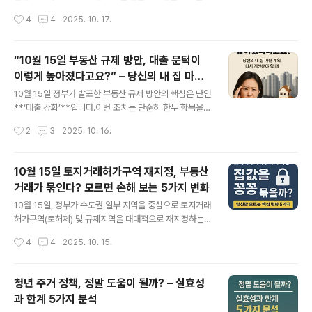
수준을 넘어, 투기 수요 억제와 실수요자 중심 재편을 노린
작성시간
4
4
2025. 10. 17.
강력한 조치입니다.하지만 규제가 강화될수록 새로운 기회
는 늘 숨어 있기 마련이죠. 💡오늘은 이번 대책 이후, 부동
산 투자자들이 주목해야 할 방향과 전략을 정리해드리겠습
“10월 15일 부동산 규제 방안, 대출 문턱이
니다.🧭 1. ‘고가 아파트’ 대신 ‘중저가·비규제 지역’으로 이
이렇게 높아졌다고요?” – 당신의 내 집 마련
동10·15 대책의 핵심은 고가주택 대출 제한 및 세제 강화
글 내용
계획, 다시 계산해야 할 때
입니다.이에 따라 25억 이상 아파트는 사실상 대출 불가,1
10월 15일 정부가 발표한 부동산 규제 방안의 핵심은 단연
5억 초과~25억 이하 주택도 최대 4억 한도로 묶이게 되었
**‘대출 강화’**입니다.이번 조치는 단순히 한두 항목을
죠.결과적으로 시장의 자금 흐름은 비규제 지역과 중저가
손본 정도가 아니라, 실질적으로 주택 구입 자금 조달 구조
작성시간
2
3
2025. 10. 16.
아파트로 빠르게 이동할 가능성이 큽니다.📍 유망 지역 예
전반을 바꿔놓을 만한 수준이에요.오늘은 이 대책 중에서
시수도권 외곽(의..
도 대출 관련 변화를 중심으로 구체적으로 짚어보겠습니
다. 💡💣 1. LTV·DSR, “이제는 진짜 한도 끝!”이번 대책으
10월 15일 토지거래허가구역 재지정, 부동산
로 **LTV(주택담보인정비율)**와 DSR(총부채원리금상
거래가 묶인다? 모르면 손해 보는 5가지 변화
환비율) 규제가 동시에 강화됐습니다.구분기존변경(202
글 내용
5.10.15 이후)비고LTV(규제지역)최대 70%최대 60%투
10월 15일, 정부가 수도권 일부 지역을 중심으로 토지거래
기과열지구는 50%로 축소LTV(비규제지역)최대 80%최
허가구역(토허제) 및 규제지역을 대대적으로 재지정하는
대 70%실수요자 완화는 유지DSR40%30% 수준으로
주택시장 안정화 대책을 발표했습니다.“또 규제 늘어나는
작성시간
4
4
2025. 10. 15.
강화1금융권 대출 중심 적용스트레스 금리1.5%3.0%대출
거 아니야?”라는 피로감 섞인 반응도 많지만, 이 대책이 실
심사 시 가산..
제로 시장에 미칠 파급력은 크고 복합적입니다. 이번 글에
서는 발표된 내용을 기반으로 핵심 변화와 실수요자·투자
청년 주거 정책, 정말 도움이 될까? – 실효성
자 입장에서 꼭 알아야 할 전략을 정리해드릴게요.🏙️ 발표
과 한계 5가지 분석
된 주요 내용 요약서울 전역 + 경기 12개 지역이 새로 규제
글 내용