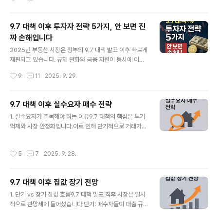
받을 수 있는 혜택”은 아니라는 점입니다.✅ 장점: 분명 존
의 흐름을 바꿀 만한 변수가 될지에 대해 많은 투자자와 실
재하는 사다리일반 청약보..
수요자가 주목하고 있는데요. 이번 글에서는 공공주택 확
대가 시장에 미칠 수 있는 파급력 3가지를 집중 분석해 보
9.7 대책 이후 투자자 전략 5가지, 안 보면 진
겠습니다.1. 공급 확대 = 집값 안정? 하지만 변수는 많다정
짜 손해입니다
부는 공공주택 공급을 늘려 집값을 안정시키겠다고 강조합
글 내용
니다. 공급이 많아지면 당연히 수요 압박이 줄어들어 가격
2025년 부동산 시장은 정부의 9.7 대책 발표 이후 빠르게
이 내려가는 것이 경제학 기본 원리이기 때문입니다.그러
재편되고 있습니다. 규제 완화와 금융 지원이 동시에 이뤄
나 실제로는 공공주택이 들어서는 위치, 규모, 그리고 시장
지면서 투자자 입장에서 새로운 기회와 위험이 공존하는
작성시간
9
11
2025. 9. 29.
의 기대 심리에 따라 효과가 달라집니다. 만약 수요가 높은
상황인데요. “어떻게 움직이느냐”에 따라 결과는 크게 달
도심 대신 외곽 지역에 집중된다면..
라질 수 있습니다. 오늘은 9.7 대책 이후 투자자들이 꼭 알
아야 할 전략 5가지를 정리해드립니다.1️⃣ 공급 확대 지역
9.7 대책 이후 실수요자 매수 전략
선별 투자9.7 대책의 핵심 중 하나는 공급 물량 확대입니
글 내용
1. 실수요자가 주목해야 하는 이유9.7 대책의 핵심은 투기
다. 특히 수도권과 광역시 위주로 신규 아파트 공급이 예정
억제와 시장 안정화입니다.이로 인해 단기적으로 거래가
되어 있어요. 단기적으로는 분양 물량 증가로 가격 안정세
줄고 가격이 일부 조정될 수 있습니다.👉 실수요자에게는
가 나타날 수 있지만, 중장기적으로는 교통망 확충 + 생활
오히려 기회 구간이 될 수 있죠.투자 수요가 빠진 자리를 활
인프라 개선이 따라오는 지역은 오히려 가치가 상승할 수
작성시간
5
7
2025. 9. 28.
용하면, 원하는 입지를 합리적인 가격에 접근할 수 있습니
있습니다. 투자자는 단순히 분양가만 보는 것이 아니라 향
다.2. 매수 시기 전략단기 (6개월 이내): 매도자들이 가격
후 개발 호재를 함께 고..
을 낮추는 사례가 등장할 수 있으니, 시장 분위기를 관찰하
9.7 대책 이후 집값 장기 전망
면서 '급매물'을 찾는 전략이 유리합니다.중기 (1~2년): 공
글 내용
급 부족 영향이 본격화되기 전, 조정이 끝나기 직전 시점이
1. 단기 vs 장기 집값 흐름9.7 대책 발표 직후 시장은 일시
매수 타이밍이 될 수 있습니다.장기 (3년 이후): 다시 가격
적으로 관망세에 들어섰습니다.단기: 매수자들이 대출 규
이 반등할 수 있으므로, 이 시점에는 상대적으로 부담이 커
제, 세제 강화 등을 이유로 관망하면서 거래량이 줄고, 일부