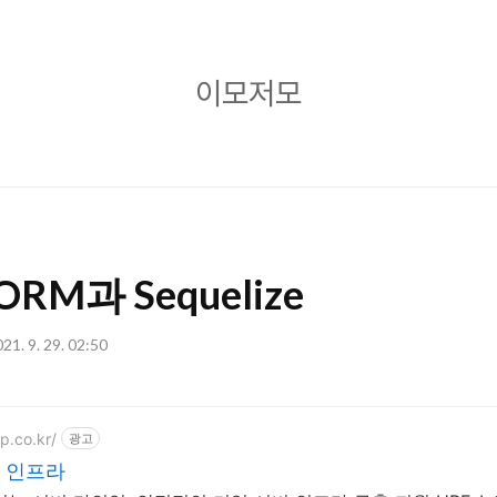
이
이모저모
모
저
모
 ORM과 Sequelize
21. 9. 29. 02:50
p.co.kr/
광고
버 인프라