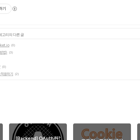
하기
카테고리의 다른 글
et.io
(0)
작방법)
(3)
?
(0)
inx적용하기
(2)
[Backend] OAuth란?