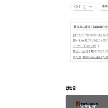
1
구독
'
웹 프로그래밍
>
BackEnd
' 
[네트워크] Websocket과 sock
[Backend] OAuth란?(+ 동
로그인 - 쿠키와 세션
(0)
[Database] ERD란 무엇일까
[nginx] nCloud서버에 ng
관련글
[네트워크]