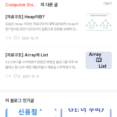
더보기
Computer Science/자료구조
의 다른 글
[자료구조] Heap이란?
글 내용
오늘은 Heap 이라는 자료구조에 대해 알아보자 Heap이
란? 힙이란 완전 이진트리의 일종으로 반정렬 상태에 있다!
우선순위가 높은 노드가 위쪽에 있는 형태이고 이를 통해
1
1
2021. 12. 11.
최대값과 최소값을 빠르게 찾아낼 수 있도록 설계된 구조
이다 그러면 Heap은 어디에 쓰이는가? 바로 우선순위 큐
를 구현할 때 쓰인다. 사실상 힙이라는 구조는 우선순위 큐
[자료구조] Array와 List
를 위해 존재한다고 봐도 무방하다! 우선순위 큐 구현에도
글 내용
여러가지 방법(Array,LinkedList,Heap)이 존재하는데
CS스터디를 시작하면서 한동안 못썼던 블로그를 자주 써
Heap으로 구현하는 것이 가장 효율적이기 때문에 보통 우
볼려고 합니다!! 예전 개발자들이 개발을 시작하면서 데이
선순위큐는 heap으로 구현되어있다. 힙은 어떤 종류가 있
터를 다룰때 하나의 데이터만 다루는 것은 아니겠죠? 여러
을까? 힙은 최대힙과 최소힙 두가지 종류가 있다. 그림으로
1
0
2021. 12. 11.
가지 데이터가 모인 집합을 형성하게 되는데 먼저 Array
보면 왼쪽이 최대힙으로 큰 값이 우선순위가 높아 제일 위
라는 녀석부터 살펴봅시다. Array란? 순차적으로 데이터
에 있다. 오른쪽은..
를 저장하는 형태로 물리적주소도 순차적으로 저장된다.
(크기를 미리 지정해줘야 한다.) index라는 것이 존재해
빠르게 값을 찾아낼때 유용하다.(원하는 데이터 한번에 접
이 블로그 인기글
근가능O(1)) 하지만 삽입과 삭제에는 취약하다. (해당 위치
에 접근하고O(1), shift O(n)해주는 작업까지 걸려 O(n)
이 걸린다.) 예를 들어 중간녀석을 삭제하려면 배열의 연속