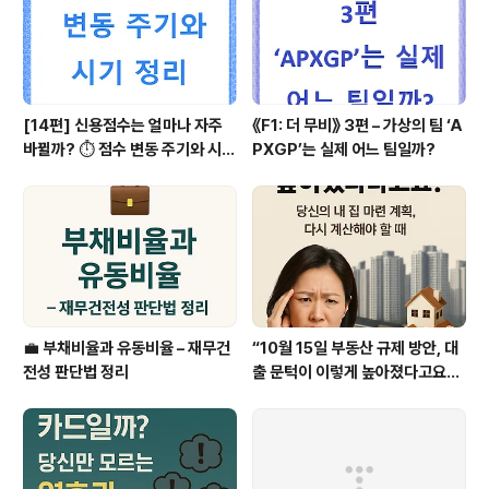
성이 깨져 이후 뒤에것들을 모두 앞으로 땡겨줘야 한다. 그
렇다면 어떻게 저런 시..
[14편] 신용점수는 얼마나 자주
《F1: 더 무비》 3편 – 가상의 팀 ‘A
바뀔까? ⏱️ 점수 변동 주기와 시기
PXGP’는 실제 어느 팀일까?
정리
💼 부채비율과 유동비율 – 재무건
“10월 15일 부동산 규제 방안, 대
전성 판단법 정리
출 문턱이 이렇게 높아졌다고요?”
– 당신의 내 집 마련 계획, 다시 계
산해야 할 때