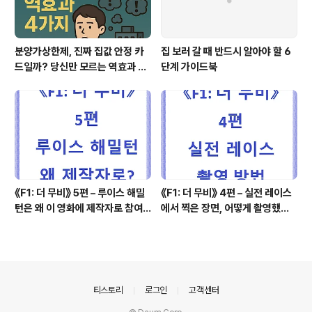
분양가상한제, 진짜 집값 안정 카
집 보러 갈 때 반드시 알아야 할 6
드일까? 당신만 모르는 역효과 4
단계 가이드북
가지
《F1: 더 무비》 5편 – 루이스 해밀
《F1: 더 무비》 4편 – 실전 레이스
턴은 왜 이 영화에 제작자로 참여
에서 찍은 장면, 어떻게 촬영했을
했을까?
까?
의안내
티스토리
로그인
고객센터