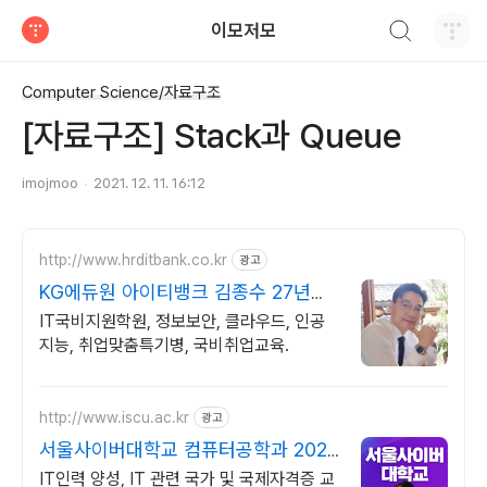
검색하기
이모저모
티스토리
Computer Science/자료구조
[자료구조] Stack과 Queue
imojmoo
2021. 12. 11. 16:12
http://www.hrditbank.co.kr
광고
KG에듀원 아이티뱅크 김종수 27년경
력전문가 IT취업상담
IT국비지원학원, 정보보안, 클라우드, 인공
지능, 취업맞춤특기병, 국비취업교육.
http://www.iscu.ac.kr
광고
서울사이버대학교 컴퓨터공학과 2026
가을학기 신편입생
IT인력 양성, IT 관련 국가 및 국제자격증 교