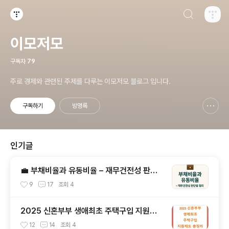
검색하기
티스토리
이모저모
구독자
79
주로 경제와 관련된 주제를 다루는 이모저모 블로그 입니다.
구독하기
방명록
신고하기 레이어
열기
인기글
💼 부채비율과 유동비율 – 재무건전성 판단
법 정리
9
17
조회
4
2025 신혼부부 생애최초 주택구입 지원제
도 총정리: 조건, 혜택, 주의사항까지
12
14
조회
4