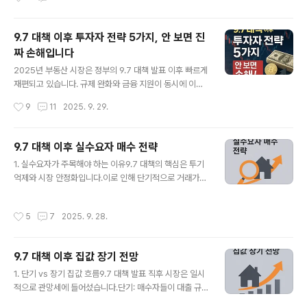
받을 수 있는 혜택”은 아니라는 점입니다.✅ 장점: 분명 존
의 흐름을 바꿀 만한 변수가 될지에 대해 많은 투자자와 실
재하는 사다리일반 청약보..
수요자가 주목하고 있는데요. 이번 글에서는 공공주택 확
대가 시장에 미칠 수 있는 파급력 3가지를 집중 분석해 보
9.7 대책 이후 투자자 전략 5가지, 안 보면 진
겠습니다.1. 공급 확대 = 집값 안정? 하지만 변수는 많다정
짜 손해입니다
부는 공공주택 공급을 늘려 집값을 안정시키겠다고 강조합
글 내용
니다. 공급이 많아지면 당연히 수요 압박이 줄어들어 가격
2025년 부동산 시장은 정부의 9.7 대책 발표 이후 빠르게
이 내려가는 것이 경제학 기본 원리이기 때문입니다.그러
재편되고 있습니다. 규제 완화와 금융 지원이 동시에 이뤄
나 실제로는 공공주택이 들어서는 위치, 규모, 그리고 시장
지면서 투자자 입장에서 새로운 기회와 위험이 공존하는
작성시간
9
11
2025. 9. 29.
의 기대 심리에 따라 효과가 달라집니다. 만약 수요가 높은
상황인데요. “어떻게 움직이느냐”에 따라 결과는 크게 달
도심 대신 외곽 지역에 집중된다면..
라질 수 있습니다. 오늘은 9.7 대책 이후 투자자들이 꼭 알
아야 할 전략 5가지를 정리해드립니다.1️⃣ 공급 확대 지역
9.7 대책 이후 실수요자 매수 전략
선별 투자9.7 대책의 핵심 중 하나는 공급 물량 확대입니
글 내용
1. 실수요자가 주목해야 하는 이유9.7 대책의 핵심은 투기
다. 특히 수도권과 광역시 위주로 신규 아파트 공급이 예정
억제와 시장 안정화입니다.이로 인해 단기적으로 거래가
되어 있어요. 단기적으로는 분양 물량 증가로 가격 안정세
줄고 가격이 일부 조정될 수 있습니다.👉 실수요자에게는
가 나타날 수 있지만, 중장기적으로는 교통망 확충 + 생활
오히려 기회 구간이 될 수 있죠.투자 수요가 빠진 자리를 활
인프라 개선이 따라오는 지역은 오히려 가치가 상승할 수
작성시간
5
7
2025. 9. 28.
용하면, 원하는 입지를 합리적인 가격에 접근할 수 있습니
있습니다. 투자자는 단순히 분양가만 보는 것이 아니라 향
다.2. 매수 시기 전략단기 (6개월 이내): 매도자들이 가격
후 개발 호재를 함께 고..
을 낮추는 사례가 등장할 수 있으니, 시장 분위기를 관찰하
9.7 대책 이후 집값 장기 전망
면서 '급매물'을 찾는 전략이 유리합니다.중기 (1~2년): 공
글 내용
급 부족 영향이 본격화되기 전, 조정이 끝나기 직전 시점이
1. 단기 vs 장기 집값 흐름9.7 대책 발표 직후 시장은 일시
매수 타이밍이 될 수 있습니다.장기 (3년 이후): 다시 가격
적으로 관망세에 들어섰습니다.단기: 매수자들이 대출 규
이 반등할 수 있으므로, 이 시점에는 상대적으로 부담이 커
제, 세제 강화 등을 이유로 관망하면서 거래량이 줄고, 일부