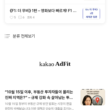
《F1: 더 무비》 1편 – 영화보다 빠르게! F1 레
이싱 세계관 입문 가이드
5
6
조회
4
분류 전체보기
주요 글 목록
“10월 15일 이후, 부동산 투자자들이 몰리는
진짜 지역은?” – 규제 강화 속 살아남는 투자
글 내용
전략 완전정리
10월 15일 정부의 부동산 규제 방안 발표는 시장의 판을
완전히 바꿔놨습니다.이번 대책은 단순히 대출을 조이는