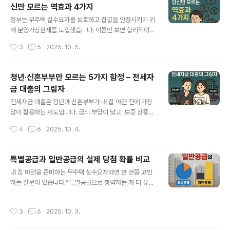
신만 모르는 역효과 4가지
업 속도가 지연되거나 아예 멈추게 됩니다. 공급은 줄어드
글 내용
는데 수요는 꾸준하다 보니, 아이러니하게도 주변 집값이
정부는 무주택 실수요자를 보호하고 집값을 안정시키기 위
더 오르는 경우가 많습니다.2. ‘똘똘한 한 채’ 쏠림 현상재
해 분양가상한제를 도입했습니다. 이름만 보면 합리적이
건축이 어려워지면, 사람들이 규제가 덜한 특정 지역이나
고, 서민에게 유리해 보입니다. 하지만 실제 시장에서는 의
작성시간
3
5
2025. 10. 5.
신축 단지에 투자하려고 몰립니다. 이른바 **‘똘똘한 한 채
도와 달리 여러 역효과가 나타나고 있죠. 오늘은 분양가상
현상’**이 심화되는 것이죠. ..
한제의 숨은 함정 4가지를 짚어보겠습니다.1. 공급 위축분
양가상한제는 건설사 입장에선 수익성을 낮추는 제도입니
청년·신혼부부만 모르는 5가지 함정 – 전세자
다. 이익이 줄면 신규 공급을 꺼리게 되고, 결국 주택 공급
금 대출의 그림자
이 줄어들어 시장 불균형이 심화됩니다. 집값을 잡으려는
글 내용
정책이 오히려 장기적으로 집값 상승을 부추길 수 있다는
전세자금 대출은 청년과 신혼부부가 내 집 마련 전에 가장
아이러니가 존재합니다.2. 청약 경쟁 과열분양가가 시세보
많이 활용하는 제도입니다. 금리 부담이 낮고, 보증 상품을
다 낮게 책정되다 보니, ‘로또 청약’ 현상이 생깁니다. 실수
통해 안정성을 확보할 수 있다는 장점 때문에 선택하는 경
작성시간
4
6
2025. 10. 4.
요자보다 투자 성향이 강한 사람들이 청약에 대거 몰려들
우가 많죠. 하지만 실제로 대출을 받아본 사람들은 예상치
어, 결국 무주택자가 원하는 시기에 내 집을 ..
못한 함정과 리스크에 부딪히곤 합니다. 오늘은 청년·신혼
부부가 전세자금 대출에서 자주 놓치는 5가지 함정을 짚어
특별공급과 일반공급의 실제 당첨 확률 비교
보겠습니다.1. 금리 인상 시기와 대출 연동대출을 받을 당시
글 내용
내 집 마련을 준비하는 무주택 실수요자라면 한 번쯤 고민
에는 저금리로 시작하지만, 변동금리를 선택할 경우 향후
하는 질문이 있습니다.“특별공급으로 청약하는 게 더 유리
금리가 오르면 이자 부담이 눈덩이처럼 불어납니다. 특히
할까, 아니면 일반공급으로 도전하는 게 나을까?”겉으로는
2025년 이후 금융당국의 대출 규제가 강화되면서 기준금
특정 계층을 배려하는 특별공급이 당첨 확률이 높아 보이
리 인상과 맞물린 이자 폭등을 경험하는 사례가 늘고 있습
작성시간
3
6
2025. 10. 3.
지만, 실제 데이터와 현실을 살펴보면 생각보다 다른 결과
니다.2. 보증 한도의 함정많은 신혼부부가 "보증만 있으면
가 나옵니다. 오늘은 특별공급과 일반공급을 비교해, 어디
안전하다"고 생각합니다. 하지만 ..