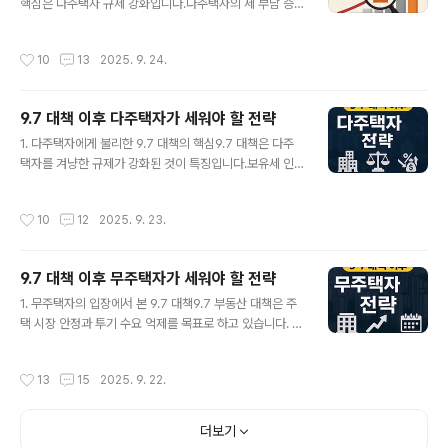
핵심은 다주택자 규제 강화입니다.다주택자의 세 부담 증
약 기회 활용:무주택 세대는 청약 가점에서 가장 큰 장점을
가 → 일부 매물을 매도로 전환대출 규제 강화 → 무주택자
가지므로, 공공·민간 분양 기회를 적극 활용해야 합니다.전
·실수요자의 매매 전환 지연신규 공급 위축 우려 → 전세 수
세 → 매매 전환 시점 탐색:전세가율이 높아지고 매매가 조
작성시간
10
13
2025. 9. 24.
요 유지👉 이로 인해 매물 부족 + 전세 수요 증가라는 구
정이 진행되면, 오히려 매수 전환 타이밍이 올 수 있습니다.
조적 압박이 생깁니다.2. 단기적 전세시장 전망전세가격
정책금융 적극 활용:디..
상승 압력: 전세 매물이 줄어드는 상황에서 수요는 오히려
9.7 대책 이후 다주택자가 세워야 할 전략
늘어남갭투자 감소: 다주택자 규제가 강해지면서 갭투자
글 내용
물량도 감소임차인 불안 심리 확대: 전세대출 규제가 강화
1. 다주택자에게 불리한 9.7 대책의 핵심9.7 대책은 다주
되면 자금 마련이 어려워질 수 있음👉 단기적으로는 전세
택자를 겨냥한 규제가 강화된 것이 특징입니다.보유세 인
가격 불안정성이 높아질 가능성이 큽니다.3. 임대인의 선
상: 공시가격 현실화 및 세율 강화양도소득세 중과 유지: 다
택지 – 보유 vs 매도보유 유지:전세 수익 안정적, 장기 보유
주택자 매도 시 세금 부담 증가대출 규제 강화: 추가 주택
작성시간
10
12
2025. 9. 23.
시 가치 상승 가능다만 ..
구입을 위한 자금 조달 사실상 차단👉 다주택자는 보유 자
체가 부담이 되는 상황을 맞이했습니다.2. 보유 vs 매도,
전략적 선택가장 큰 고민은 집을 팔아야 할지, 유지해야 할
9.7 대책 이후 무주택자가 세워야 할 전략
지입니다.매도 선택:고가 아파트, 수익률 낮은 주택을 매각
글 내용
다주택자 양도세 중과를 감안하더라도 향후 세 부담 경감
1. 무주택자의 입장에서 본 9.7 대책9.7 부동산 대책은 주
가능보유 선택:임대 수익이 안정적이고 입지가 좋은 자산
택 시장 안정과 투기 수요 억제를 목표로 하고 있습니다. 하
은 유지장기 보유 시 자산가치 상승 기대 가능👉 보유와
지만 무주택자 입장에서는 대출 규제, 세제 변화 등으로 오
매도를 혼합하는 포트폴리오 조정 전략이 필요합니다.3.
히려 내 집 마련 기회가 제한될 수 있다는 우려가 있습니다.
작성시간
13
15
2025. 9. 22.
임대사업자 등록 고려다주택..
대출 한도 축소: 집을 사려 해도 자금 조달이 어려움전세대
출 규제: 전세마저 부담이 커짐보유세 강화: 집값 하락 요인
이 될 수 있으나 단기간 효과는 제한적👉 따라서 무주택자
더보기
는 현실적인 전략을 세워야 합니다.2. 내 집 마련, 시기 조