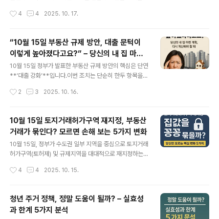
수준을 넘어, 투기 수요 억제와 실수요자 중심 재편을 노린
작성시간
4
4
2025. 10. 17.
강력한 조치입니다.하지만 규제가 강화될수록 새로운 기회
는 늘 숨어 있기 마련이죠. 💡오늘은 이번 대책 이후, 부동
산 투자자들이 주목해야 할 방향과 전략을 정리해드리겠습
“10월 15일 부동산 규제 방안, 대출 문턱이
니다.🧭 1. ‘고가 아파트’ 대신 ‘중저가·비규제 지역’으로 이
이렇게 높아졌다고요?” – 당신의 내 집 마련
동10·15 대책의 핵심은 고가주택 대출 제한 및 세제 강화
글 내용
계획, 다시 계산해야 할 때
입니다.이에 따라 25억 이상 아파트는 사실상 대출 불가,1
10월 15일 정부가 발표한 부동산 규제 방안의 핵심은 단연
5억 초과~25억 이하 주택도 최대 4억 한도로 묶이게 되었
**‘대출 강화’**입니다.이번 조치는 단순히 한두 항목을
죠.결과적으로 시장의 자금 흐름은 비규제 지역과 중저가
손본 정도가 아니라, 실질적으로 주택 구입 자금 조달 구조
작성시간
2
3
2025. 10. 16.
아파트로 빠르게 이동할 가능성이 큽니다.📍 유망 지역 예
전반을 바꿔놓을 만한 수준이에요.오늘은 이 대책 중에서
시수도권 외곽(의..
도 대출 관련 변화를 중심으로 구체적으로 짚어보겠습니
다. 💡💣 1. LTV·DSR, “이제는 진짜 한도 끝!”이번 대책으
10월 15일 토지거래허가구역 재지정, 부동산
로 **LTV(주택담보인정비율)**와 DSR(총부채원리금상
거래가 묶인다? 모르면 손해 보는 5가지 변화
환비율) 규제가 동시에 강화됐습니다.구분기존변경(202
글 내용
5.10.15 이후)비고LTV(규제지역)최대 70%최대 60%투
10월 15일, 정부가 수도권 일부 지역을 중심으로 토지거래
기과열지구는 50%로 축소LTV(비규제지역)최대 80%최
허가구역(토허제) 및 규제지역을 대대적으로 재지정하는
대 70%실수요자 완화는 유지DSR40%30% 수준으로
주택시장 안정화 대책을 발표했습니다.“또 규제 늘어나는
작성시간
4
4
2025. 10. 15.
강화1금융권 대출 중심 적용스트레스 금리1.5%3.0%대출
거 아니야?”라는 피로감 섞인 반응도 많지만, 이 대책이 실
심사 시 가산..
제로 시장에 미칠 파급력은 크고 복합적입니다. 이번 글에
서는 발표된 내용을 기반으로 핵심 변화와 실수요자·투자
청년 주거 정책, 정말 도움이 될까? – 실효성
자 입장에서 꼭 알아야 할 전략을 정리해드릴게요.🏙️ 발표
과 한계 5가지 분석
된 주요 내용 요약서울 전역 + 경기 12개 지역이 새로 규제
글 내용