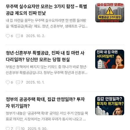
에 도전해야 유리한지 짚어보겠습니다.🎯 특별공급 당첨
무주택 실수요자만 모르는 3가지 함정 – 특별
확률 – 정말 높은가?특별공급은 공급 물량의 일정 비율(보
공급 제도의 진짜 민낯
통 20~30%)이 배정됩니다.하지만 당첨 확률은 단순히
글 내용
물량 비율만으로 결정되지 않습니다.인기 지역 신혼부부
내 집 마련을 꿈꾸는 무주택 실수요자라면 한 번쯤 들어봤
특공: 수십 대 1 경쟁률청년 특공: 자격 조건은 넓지만, 실제
을 ‘특별공급(특공)’ 제도. 청년, 신혼부부, 생애최초 구입자
신청자 폭주로 경쟁 과열생애최초 특공: 소득·대출·자산 조
등 다양한 계층을 배려한다고 하지만, 막상 들여다보면 생
작성시간
6
8
2025. 10. 2.
건을 동시에 맞추기 어려워 탈락 다..
각보다 복잡한 조건과 의외의 함정이 숨어 있습니다. 이번
글에서는 무주택 실수요자라면 반드시 알아야 할 3가지 주
요 함정을 중심으로 특별공급 제도의 실제 모습을 파헤쳐
청년·신혼부부 특별공급, 진짜 내 집 마련 사
보겠습니다.⚠️ 함정 1. ‘소득 기준’의 벽특별공급은 주로 도
다리일까? 당신만 모르는 당첨 현실
시근로자 월평균 소득의 100~130% 이하를 기준으로 합
글 내용
니다. 언뜻 보면 충분히 넓은 범위 같지만, 현실은 다릅니
부동산 정책에서 빠지지 않는 키워드 중 하나가 바로 청년·
다.맞벌이 신혼부부의 경우, 합산 소득이 기준을 초과하는
신혼부부 특별공급입니다. 정부는 무주택 청년과 신혼부부
경우가 흔함연봉 인상이나 보너스 때문에 오히려 자격을
의 주거 안정을 돕겠다며 꾸준히 공급 물량을 확대하고 있
작성시간
6
7
2025. 10. 1.
잃는 사례 발생청년 특공 역시 취업 후 안정적인 급여를 받
지만, 실제 당첨 가능성과 체감 효과는 얼마나 될까요? 이
으면 탈락 가능즉, 안정..
번 글에서는 ‘특공(특별공급)’ 제도의 구조와 장점, 그리고
숨겨진 현실적 한계까지 짚어보겠습니다.🎯 청년·신혼부부
정부의 공공주택 확대, 집값 안정일까? 투자
특별공급이란?청년 특별공급: 만 19세 이상 39세 이하 무
자 위기일까?
주택 청년에게 일정 물량의 분양 아파트 우선 공급신혼부
글 내용
부 특별공급: 혼인 기간 7년 이내 또는 예비 신혼부부에게
정부가 내놓은 ‘공공주택 확대’ 공약은 서민 주거 안정을 목
공급, 자녀 수에 따라 가점 반영정부는 최근 공공주택 확대
표로 하지만, 시장에서는 기대와 우려가 동시에 나오고 있
와 함께 이 물량을 늘리겠다고 발표했지만, 문제는 “누구나
습니다. 단순히 공급을 늘리는 정책일지, 아니면 시장 전반
작성시간
7
10
2025. 9. 30.