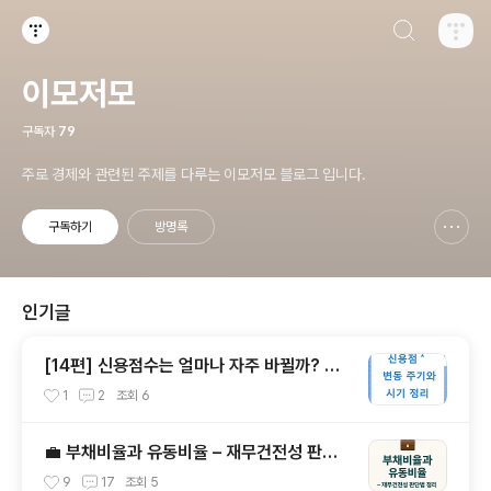
검색하기
티스토리
이모저모
구독자
79
주로 경제와 관련된 주제를 다루는 이모저모 블로그 입니다.
구독하기
방명록
신고하기 레이어
열기
인기글
[14편] 신용점수는 얼마나 자주 바뀔까? ⏱️
점수 변동 주기와 시기 정리
1
2
조회
6
💼 부채비율과 유동비율 – 재무건전성 판단
법 정리
9
17
조회
5