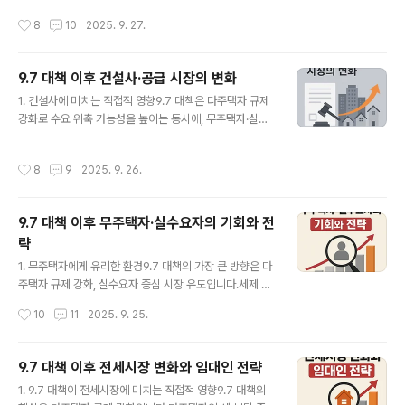
질 수 있습니다.3. 지역별 공략법서울·수도권핵심지(강남·
지역에서는 가격이 하락하거나 정체.중장기: 공급 축소, 금
작성시간
8
10
2025. 9. 27.
여의도·용산..
리 정책, 경기 회복 여부에 따라 가격은 다시 반등할 수 있
음.👉 즉, 단기적으로는 조정, 장기적으로는 지역별 양극
화가 심화될 가능성이 높습니다.2. 장기적으로 영향을 주
9.7 대책 이후 건설사·공급 시장의 변화
는 3대 요인공급 요인민간 건설사들의 분양 위축과 PF 규
글 내용
제는 실제 공급량 감소로 이어질 수 있음.장기적으로 공급
1. 건설사에 미치는 직접적 영향9.7 대책은 다주택자 규제
부족은 가격 상승 압력으로 작용.수요 요인청년·신혼부부·
강화로 수요 위축 가능성을 높이는 동시에, 무주택자·실수
무주택자 중심의 수요는 꾸준히 유지.다만 다주택자 규제
요자 중심으로 시장 재편을 유도합니다. 이는 건설사에게
로 투자 수요는 줄어들어, 수요의 질적 변화 발생.거시경제
다음과 같은 변화를 가져옵니다.분양 리스크 증가투기 수
작성시간
8
9
2025. 9. 26.
요인금리 하락 여부, ..
요가 줄면서, 분양률 확보가 예전보다 어려워질 수 있음.자
금 조달 부담 확대PF(Project Financing) 규제가 강화되
면서 건설사들의 사업 자금 조달이 까다로워짐.공급 전략
9.7 대책 이후 무주택자·실수요자의 기회와 전
변화 필요대형 평형 위주에서 벗어나, 실수요자가 선호하
략
는 소형·중소형 평형 위주 공급이 늘어날 가능성 큼.2. 공급
글 내용
축소 가능성민간 분양 위축: 규제 강화로 건설사가 신규 사
1. 무주택자에게 유리한 환경9.7 대책의 가장 큰 방향은 다
업 추진을 꺼리면, 공급량 자체가 줄어들 수 있음.공공 공급
주택자 규제 강화, 실수요자 중심 시장 유도입니다.세제 혜
비중 확대: 정부가 직접 공급 물량을 늘리며, 청년·신혼부부
택: 생애최초 주택구입자나 무주택 신혼부부에 대한 취득
작성시간
10
11
2025. 9. 25.
중심의 공..
세·대출 혜택 확대공급 우선 배정: 공공분양, 신혼희망타운
등에서 무주택자 우선권 강화대출 기회 확대: 다주택자 대
출 제한이 심해진 반면, 무주택자 대상 정책금융은 강화👉
9.7 대책 이후 전세시장 변화와 임대인 전략
즉, 단순 투자 수요가 줄고 실수요자가 중심이 되는 시장으
글 내용
1. 9.7 대책이 전세시장에 미치는 직접적 영향9.7 대책의
로 전환될 가능성이 큽니다.2. 무주택자의 전략 포인트청