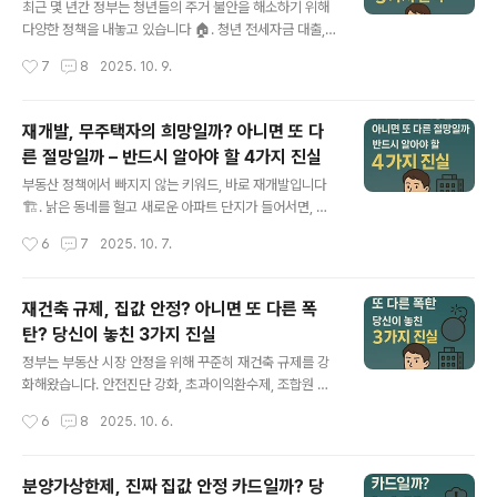
지역 및 토지거래허가구역으로 지정됨과천, 광명, 성남(분
최근 몇 년간 정부는 청년들의 주거 불안을 해소하기 위해
당·수정·중원), 수원(영통·장안·팔달), 안양 동안, 용인 수지,
다양한 정책을 내놓고 있습니다 🏠. 청년 전세자금 대출,
의왕, 하남 등 포함됨 토지거래허가구역 지정은 10월 20
청년 원가주택, 역세권 청년주택 등 이름도 다채롭죠. 하지
작성시간
7
8
2025. 10. 9.
일부터 시행되고, 적용 기간은 내년 12월 31일까지 예정됨
만 실제 현장에서 청년들이 체감하는 효과는 어떨까요? 오
실거주 의무 도..
늘은 청년 주거 정책의 실효성과 한계를 5가지 측면에서
살펴보겠습니다 🔎.1️⃣ 청년 맞춤형 대출 – 빚인지 기회인
재개발, 무주택자의 희망일까? 아니면 또 다
지?정부는 청년들에게 낮은 금리로 전세자금 대출을 제공
른 절망일까 – 반드시 알아야 할 4가지 진실
하고 있습니다 💳. 초기 자금이 부족한 청년들에게는 분명
글 내용
도움이 되죠.하지만 ⚠️ 문제는 빚 부담입니다. 집값과 전세
부동산 정책에서 빠지지 않는 키워드, 바로 재개발입니다
값이 계속 오르는 상황에서, 청년들은 오히려 부채 의존이
🏗️. 낡은 동네를 헐고 새로운 아파트 단지가 들어서면, 도
커지는 악순환에 빠지기도 합니다.2️⃣ 역세권 청년주택 –
시가 새롭게 변하는 동시에 주택 공급도 늘어나죠. 하지만
작성시간
6
7
2025. 10. 7.
위치는 좋은데 조건은?“교통 좋은 역세권에 저렴한 임대주
무주택자 입장에서 재개발은 과연 희망일까요, 아니면 또
택 제공”이라는 슬로건은..
다른 절망일까요? 오늘은 재개발 속에 숨은 4가지 진실을
파헤쳐 보겠습니다 🔍.1️⃣ 공급 확대 효과는 분명하다, 하
재건축 규제, 집값 안정? 아니면 또 다른 폭
지만…재개발은 도시 주택 공급을 늘리는 효과가 있습니다
탄? 당신이 놓친 3가지 진실
🏢➡️🏙️. 소규모 노후주택이 헐리고 수천 세대 규모의 대단
글 내용
지 아파트가 들어서기 때문이죠.하지만 문제는 ⏳시간과 비
정부는 부동산 시장 안정을 위해 꾸준히 재건축 규제를 강
용입니다. 조합 설립부터 인허가, 이주·철거까지 과정이 복
화해왔습니다. 안전진단 강화, 초과이익환수제, 조합원 분
잡해 평균 10년 이상 걸리기도 합니다. 그 사이 무주택자는
양 제한 등 각종 제도가 대표적이죠. 하지만 이런 규제가 정
작성시간
6
8
2025. 10. 6.
불안정한 전월세 시장을 전전할 수밖에 없습니다.2️⃣ 분양
말로 무주택자에게 유리한 걸까요? 오늘은 재건축 규제 속
자격과 분양가의..
숨겨진 진실 3가지를 살펴보겠습니다.1. 공급 지연으로 인
한 집값 상승재건축은 노후 아파트를 새롭게 바꿔주는 핵
분양가상한제, 진짜 집값 안정 카드일까? 당
심적인 주택 공급 수단입니다. 하지만 규제가 강화되면 사