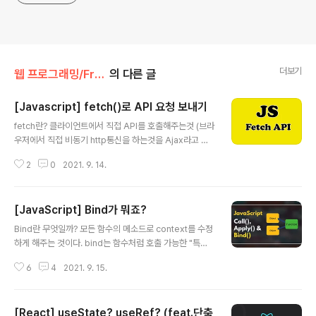
더보기
웹 프로그래밍/FrontEnd
의 다른 글
[Javascript] fetch()로 API 요청 보내기
글 내용
fetch란? 클라이언트에서 직접 API를 호출해주는것 (브라
우저에서 직접 비동기 http통신을 하는것을 Ajax라고 불
렸었다.) 브라우저에 내장된 함수로 예전에는 requrest,a
2
0
2021. 9. 14.
xios,jQuery같은 라이브러리를 사용해 API를 호출했다.
즉, 프론트엔드에서 백엔드에 요청할때 쓰인다! fetch사용
법 fetch(url, options) .then((response) => consol
[JavaScript] Bind가 뭐죠?
e.log("response:", response)) .catch((error) => c
글 내용
onsole.log("error:", error)); 첫번째 인자로 URL을 두
Bind란 무엇일까? 모든 함수의 메소드로 context를 수정
번쨰 인자로 옵션을 객체로 받는다. Promise객체를 리턴
하게 해주는 것이다. bind는 함수처럼 호출 가능한 "특수
하기 때문에 비동기적으로 실행된다. GET요청 fetch("lo
객체"를 반환한다. 이 객체를 호출하면 this가 원하는 형태
calhost:3000/api/u..
6
4
2021. 9. 15.
로 고정된 함수가 반환된다!! let user = { firstName: "J
ohn" }; function func() { alert(this.firstName); } let
funcUser = func.bind(user); funcUser(); // John
[React] useState? useRef? (feat.단축
이렇게 바인딩을 시켜주면 func내부의 this는 user를 가