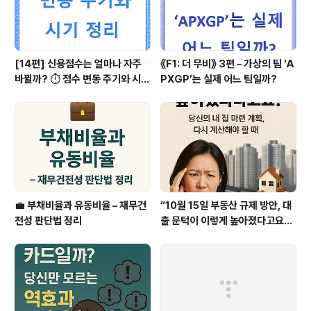
[14편] 신용점수는 얼마나 자주
《F1: 더 무비》 3편 – 가상의 팀 ‘A
바뀔까? ⏱️ 점수 변동 주기와 시기
PXGP’는 실제 어느 팀일까?
정리
💼 부채비율과 유동비율 – 재무건
“10월 15일 부동산 규제 방안, 대
전성 판단법 정리
출 문턱이 이렇게 높아졌다고요?”
– 당신의 내 집 마련 계획, 다시 계
산해야 할 때