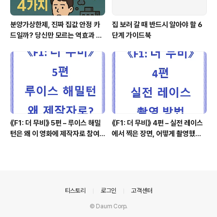
분양가상한제, 진짜 집값 안정 카
집 보러 갈 때 반드시 알아야 할 6
드일까? 당신만 모르는 역효과 4
단계 가이드북
가지
《F1: 더 무비》 5편 – 루이스 해밀
《F1: 더 무비》 4편 – 실전 레이스
턴은 왜 이 영화에 제작자로 참여
에서 찍은 장면, 어떻게 촬영했을
했을까?
까?
의안내
티스토리
로그인
고객센터
© Daum Corp.