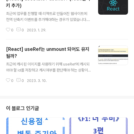
리키게 된다!! 신기하다.. let user = { firstName: "Joh
키 추가)
글 내용
n", say(phrase) { alert(`${phrase}, ${this.firstNa
최근에 업무를 진행할 때 리액트로 만들어진 웹사이트에
me}!`); } }; let say ..
전역 단축키 이벤트를 추가해야하는 경우가 있었습니다.
이때 겪었던 문제 상황과 해결 방법에 대해 간단하게 소개
0
0
2023. 1. 29.
하고 관련 내용을 추가 학습하여 정리해보았습니다. 상황
을 자세히 설명하자면 리액트로 만들어진 프로젝트에 전역
단축키 기능을 추가해야하고, 로직을 추가할 때 컴포넌트
[React] useRef는 unmount 되어도 유지
안의 업데이트 된 state 값을 사용해야하는 상황이었습니
다. 상황을 간단한 코드로 재현해보면 다음과 같습니다.(코
될까?
글 내용
드는 App.js에 중요한 부분만 간단하게 요약하였습니다.)
최근에 캐시된 이미지를 사용하기 위해 useRef에 캐시되
//App.js function App() { const [count, setCount]
어야 할 id를 저장하고 캐시여부를 판단해야 하는 상황이
= useState(0); useEffect(() => { //컴포넌트가 렌더링
있었습니다..! 관련해서 오늘은 useRef와 관련된 사실을
될 때 전역 단축키 이벤트를 설정한다. ..
0
0
2023. 3. 10.
알아보겠습니다! 먼저 내가 원했던 동작은 useRef를 선언
한 컴포넌트가 unmount 되어도 그 값이 유지되어서 다음
에 컴포넌트가 mount되어도 동일한 useRef 값을 사용하
고 싶었습니다! 다음 코드를 살펴보자 //App.js function
App() { const [isOpen, setIsOpen] = useState(fa
이 블로그 인기글
lse); return ( { setIsOpen(!isOpen); }} > click {isO
pen && } ); } 먼저 App.js에 state를 바꾸는 버튼을 하
나 만들어주고, 버튼이 클릭될때마다 U..