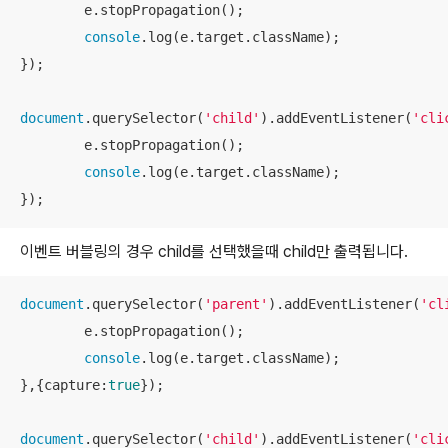
	e.stopPropagation();

console
.log(e.target.className);

});

document
.querySelector(
'child'
).addEventListener(
'cli
	e.stopPropagation();

console
.log(e.target.className);

});
이벤트 버블링의 경우 child를 선택했을때 child만 출력됩니다.
document
.querySelector(
'parent'
).addEventListener(
'cl
	e.stopPropagation();

console
.log(e.target.className);

},{
capture
:
true
});

document
.querySelector(
'child'
).addEventListener(
'cli