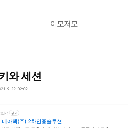
이
이모저모
모
저
모
쿠키와 세션
21. 9. 29. 02:02
co.kr
광고
이데아텍(주) 2차인증솔루션