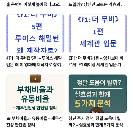
출 문턱이 이렇게 높아졌다고요?”
드일까? 당신만 모르는 역효과 4
– 당신의 내 집 마련 계획, 다시 계
가지
산해야 할 때
《F1: 더 무비》 5편 – 루이스 해밀
《F1: 더 무비》 1편 – 영화보다 빠
턴은 왜 이 영화에 제작자로 참여
르게! F1 레이싱 세계관 입문 가이
했을까?
드
💼 부채비율과 유동비율 – 재무건
청년 주거 정책, 정말 도움이 될
전성 판단법 정리
까? – 실효성과 한계 5가지 분석