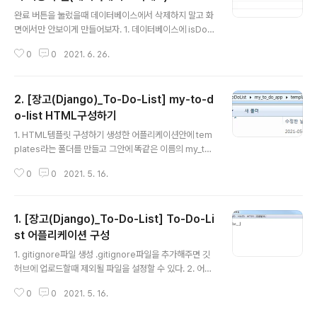
글 내용
rl를 통해 어떤 함수를 실행할지 결정(url.py파일 수정) de
완료 버튼을 눌렀을때 데이터베이스에서 삭제하지 말고 화
leteTodo라는 url을 전달받았을때 views의 doneTod
면에서만 안보이게 만들어보자. 1. 데이터베이스에 isDon
o함수를 실행한다. 3. 데이터 삭제 함수의 구현(views.p
e변수 추가하기 숨김처리를 위한 데이터 속성을 추가해준
y..
0
0
2021. 6. 26.
다. 디폴트 값은 false. 2. 수정사항 데이터베이스에 반영
(migration) 업데이트 된 데이터베이스를 반영시켜준다.
3. url 추가 새로운 함수를 사용하기 위해 url을 추가해준
2. [장고(Django)_To-Do-List] my-to-d
다. 4. doneTodo함수 생성 deleteTodo와 비슷하지만
숨김처리 역할을 하는 함수를 생성한다. 데이터베이스에
o-list HTML구성하기
글 내용
새로 생성된 속성에 값을 넣어주고 저장해준다. 5. HTML
1. HTML템플릿 구성하기 생성한 어플리케이션안에 tem
파일 수정 기본값(False)가 아니면 완료버튼이 눌린 상태
plates라는 폴더를 만들고 그안에 똑같은 이름의 my_to_
이므로 form을 생성하지 않는다. 어떤 url을 보낼건지 수
do_app이라는 폴더를 만들어 그안에 HTML파일을 저장
정해줘야 한다. 6. 결과 - 데이터베이스를 통해 확인 ..
0
0
2021. 5. 16.
해야한다. 장고는 어플리케이션 내부의 templates-> 같
은 어플리케이션 이름의 폴더에서 HTML파일을 찾는다.
2. HTML템플릿 가져오기 https://github.com/doorB
1. [장고(Django)_To-Do-List] To-Do-Li
W/Django_with_PracticeExamples doorBW/Djan
go_with_PracticeExamples "실전 예제로 배우는 Dja
st 어플리케이션 구성
글 내용
ngo" 서적에 대한 예제 문제들 및 코드를 포함하고 있는 r
1. gitignore파일 생성 .gitignore파일을 추가해주면 깃
epository 입니다. - doorBW/Django_with_Practic
허브에 업로드할때 제외될 파일을 설정할 수 있다. 2. 어플
eExamples github.com HTML템플릿 가져오는 사..
리케이션 구성 python manage.py startapp my_to_
0
0
2021. 5. 16.
do_app(임의의 이름 설정) - 해당 위치에 my_to_do_a
pp라는 이름의 어플리케이션 생성 3. 어플리케이션 추가