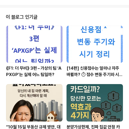
setting.py파일에 'my_to_do_app'추가 4. URL설정 p
ython manage.py runserver - 프로젝트 실행 path
('', include('my_to_do_app.urls')) from django.url
이 블로그 인기글
s import path,include 추가 my_to_do_list내부에 url
s.py생성 from django.urls import path from ..
《F1: 더 무비》 3편 – 가상의 팀 ‘A
[14편] 신용점수는 얼마나 자주
PXGP’는 실제 어느 팀일까?
바뀔까? ⏱️ 점수 변동 주기와 시기
정리
“10월 15일 부동산 규제 방안, 대
분양가상한제, 진짜 집값 안정 카