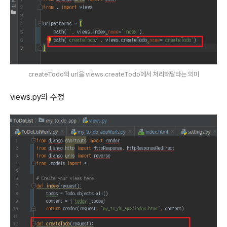
createTodo의 url을 views.createTodo에서 처리해달라는 의미
views.py의 수정