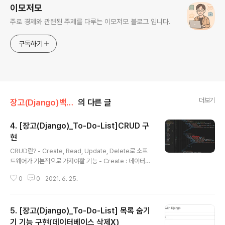
이모저모
주로 경제와 관련된 주제를 다루는 이모저모 블로그 입니다.
구독하기
더보기
장고(Django)백엔드/To-Do-List 웹사이트
의 다른 글
4. [장고(Django)_To-Do-List]CRUD 구
현
글 내용
CRUD란? - Create, Read, Update, Delete로 소프
트웨어가 기본적으로 가져야할 기능 - Create : 데이터를
생성해 데이터 베이스에 저장한다. - Read : 데이터를 보
0
0
2021. 6. 25.
여주는 기능을 한다. - Update : 업데이트 된 데이터를 갱
신하는 기능을 한다. - Delete : 데이터베이스에서 특정
데이터를 삭제하는 기능을 한다. 1. 삭제버튼이 눌렸을때
5. [장고(Django)_To-Do-List] 목록 숨기
들어갈 URL 설정 index.html파일 수정 삭제 버튼이 눌렸
을때, deleteTodo라는 url 패턴을 보낸다. 2. 전달받은 u
기 기능 구현(데이터베이스 삭제X)