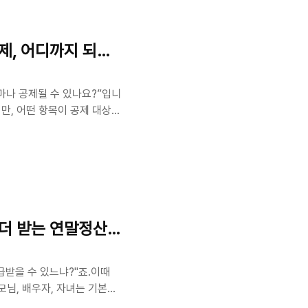
50만 원 초과분부터 공제 가
제, 어디까지 되는 걸까?
마나 공제될 수 있나요?”입니
만, 어떤 항목이 공제 대상이
요한 두 가지 공제인 의료비
세액공제의 기본 구조의료비는
있습니다.예를 들어 총급여가
분만 공제 가능합니다.항목공제
·렌즈 구입비1인 연 50만
련..
 더 받는 연말정산 꿀팁
급받을 수 있느냐?"죠.이때
모님, 배우자, 자녀는 기본공
하는지는 잘 모르시는 경우가