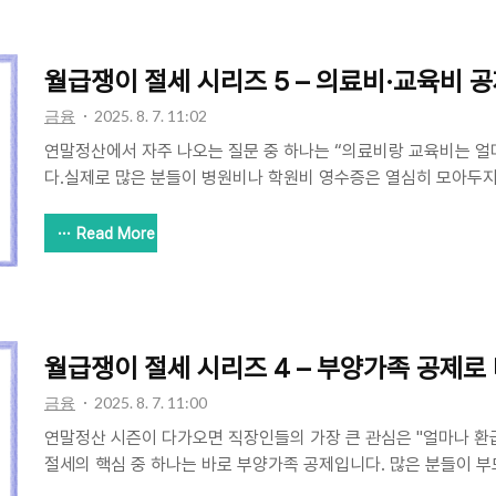
내에서 가산 적용) 예시총급여가 5,000만 원인 경우:25%인 1,2
능신용카드 2,000만 원 사용 → 초과분 750만 원 × 15% ..
월급쟁이 절세 시리즈 5 – 의료비·교육비 공
금융
2025. 8. 7. 11:02
연말정산에서 자주 나오는 질문 중 하나는 “의료비랑 교육비는 얼
다.실제로 많은 분들이 병원비나 학원비 영수증은 열심히 모아두지
고 아닌지는 모호하게 알고 계시죠.이번 글에서는 월급쟁이에게 중
공제와 교육비 공제를 정확하게 정리해드릴게요. ✍️✅ 의료비 
Read More
총 급여의 3%를 초과한 금액에 대해 15% 세액공제를 받을 수 
5,000만 원이면 150만 원까지는 공제 대상이 아니고, 그 초과
대상 여부본인, 배우자, 부양가족 의료비공제 가능시력 교정용 안경
원 한도 내 공제건강보험료별도 공제 항목으로 처리됨미용, 성형 관
월급쟁이 절세 시리즈 4 – 부양가족 공제로
금융
2025. 8. 7. 11:00
연말정산 시즌이 다가오면 직장인들의 가장 큰 관심은 "얼마나 환
절세의 핵심 중 하나는 바로 부양가족 공제입니다. 많은 분들이 부
제 대상이라고 생각하지만, 누구까지 가능한지, 어떻게 증빙해야 