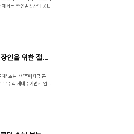
편에서는 **연말정산의 꽃!
. 한 해 동안 얼마나 썼는
되는 사용금액은?✅ 신용카드
 사용액✅ 전통시장·대중교통
서류 제출할 필요는 없어요!
공제한도총급여의 25% 초과 사
.
직장인을 위한 절세 전략
’ 또는 **‘주택자금 공
특히 무주택 세대주이면서 연소
운 혜택입니다! 😱이번 편에
 1. 월세 세액공제란?월세
임대차 계약에 따라 주택에
수 있는 제도입니다.구분공제
 기준국민주택규모 이하 or
..