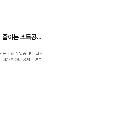
해드릴게요. ✔️✅ 기본공제
충족해야 합니다.항목기준소
 500만 원 이하)나이요건배
조건을 만족하면 1인당 150만
세금 줄이는 소득공제 전략
되는 기회가 있습니다. 그런
로 내가 얼마나 공제를 받고
 알리지 않고도(!) 절세할
 합법적인 절세 수단입니다.
 되는 소득에서 일정 금액을
액을 빼줌 → 세금액을 바로
.📌 1. 개인형 IRP(퇴