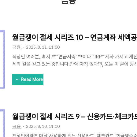
금융
월급쟁이 절세 시리즈 10 – 연금계좌 세액
금융
2025. 8. 11. 11:00
직장인 여러분, 혹시 **“연금저축”**이나 “IRP” 계좌 가지고 
세의 길을 걷고 있는 중입니다.만약 아직 없다면, 오늘 이 글이 
모릅니다 😎이번 편에서는 노후 준비 + 세액공제 두 마리 토끼를
해 쉽게 풀어드릴게요!💰 1. 연금계좌란?연금계좌는 크게 두 가
Read More
축은행·보험사·증권사에서 가입 가능. 투자 방식 다양IRP (개인형
는 개인 계좌. 추가 납입도 가능 두 계좌 모두 세액공제 대상이며
다.단, 세액공제 한도는 합산 적용된다는 점을 기억하세요!📊 2.
세액공제 한도 (총 급여에 따라 다름):구분연금저축..
월급쟁이 절세 시리즈 9 – 신용카드·체크카드
금융
2025. 8. 10. 11:00
직장인이라면 매달 사용하게 되는 신용카드, 체크카드, 현금영수증