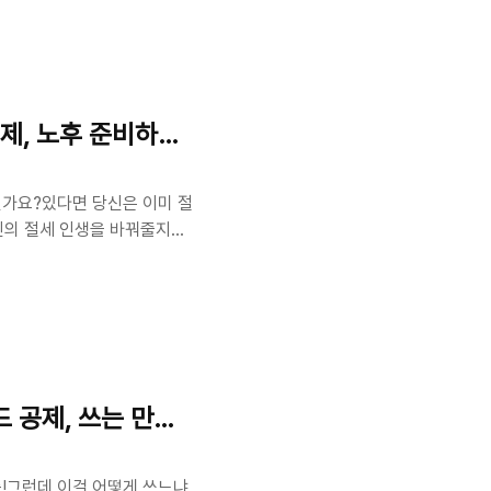
공제, 노후 준비하며 절세까지!
계신가요?있다면 당신은 이미 절
당신의 절세 인생을 바꿔줄지도
 잡는연금계좌 세액공제에 대
지로 나뉘어요.종류설명연금저
 퇴직연금)퇴직금 받을 수 있
, 중복으로 가입해도 무방합니
 얼마나 공제받을 수 있을까?✅
 공제, 쓰는 만큼 돌려받자!
!그런데 이걸 어떻게 쓰느냐