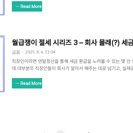
많습니다.이번 글에서는 부양가족을 활용한 절세 전략을 쉽게 정리
Read More
대상자란?연말정산에서 부양가족 공제를 받으려면 다음 기준을 
득요건연 소득금액 100만 원 이하 (근로소득만 있는 경우 총급여
우자: 나이 제한 없음자녀: 20세 이하부모님: 60세 이상 👉 이 
원 소득공제 가능!📌 놓치기 쉬운 공제 대상 3가지1. 취업하지 ..
월급쟁이 절세 시리즈 3 – 회사 몰래(?) 
금융
2025. 8. 6. 11:04
직장인이라면 연말정산을 통해 세금 환급을 노려볼 수 있는 몇 안 
데 대부분의 직장인들이 회사가 알아서 해주는 대로 넘기고, 실제
있는지, 빠뜨린 건 없는지 따져보지 않습니다.이번 편에서는 회사에
수 있는 소득공제 전략을 알려드릴게요. 물론 불법은 아니고, 모두
Read More
😉✅ 소득공제? 세액공제? 먼저 구분부터소득공제: 과세 대상이
빼줌 → 과세표준 자체를 줄임세액공제: 산출된 세금에서 직접 금
줄여줌이번 글에서 소개할 전략은 소득공제 항목을 중심으로 설명합니다
직연금) 활용**개인형 퇴직연금(IRP)**은 연간 최대 700만 ..