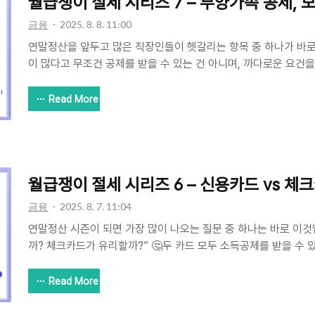
월급쟁이 절세 시리즈 7 – 부양가족 공제, 
금융
2025. 8. 8. 11:00
연말정산을 앞두고 많은 직장인들이 헷갈리는 항목 중 하나가 바
이 많다고 무조건 공제를 받을 수 있는 건 아니며, 까다로운 요건
에서는 부양가족 공제의 조건부터, 실수하기 쉬운 포인트까지꼼꼼
하나로 부양가족 공제는 마스터하세요! 💡👨‍👩‍👧 부양가족 
Read More
가족을 부양하고 있을 경우,1인당 150만 원씩 소득에서 차감받을
상이 되는 가족은 아래와 같습니다.대상요건배우자소득금액 100만
경우 총급여 500만 원 이하)직계존속(부모, 조부모)만 60세 이상
계비속(자녀 등)만 20세 이하 또는 장애인, 소득금액 100만..
월급쟁이 절세 시리즈 6 – 신용카드 vs 체
금융
2025. 8. 7. 11:04
연말정산 시즌이 되면 가장 많이 나오는 질문 중 하나는 바로 이
까? 체크카드가 유리할까?” 🤔두 카드 모두 소득공제를 받을 수 
니다.이번 글에서는 카드별 공제 방식과 전략적인 소비 방법을 쉽게
공제의 기본 구조신용카드와 체크카드를 포함한 총 사용액이 총급
Read More
대상이 됩니다.이 초과분에 대해 일정 비율로 소득공제가 되며, 카
라요.카드 종류공제율신용카드15%체크카드, 현금영수증30%전통