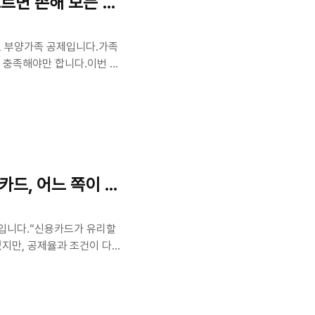
모르면 손해 보는 핵심 꿀팁
로 부양가족 공제입니다.가족
을 충족해야만 합니다.이번 글
하게 정리해드립니다. 이 글
공제란?본인의 생계를 함께하는
 수 있는 제도입니다.공제 대
 원 이하 (근로소득만 있을
, 소득금액 100만 원 이하직
크카드, 어느 쪽이 유리할까?
것입니다.“신용카드가 유리할
있지만, 공제율과 조건이 다릅
 정리해 드릴게요!🪪 카드
여의 25%를 초과해야 공제
드 종류에 따라 공제율이 달
시장, 대중교통40% (한도