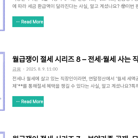
에 따라 세금 환급액이 달라진다는 사실, 알고 계셨나요? 🤓이번 
‘신용카드 등 사용금액 소득공제’**에 대해꼼꼼하게 정리해드립니다
지, 어디에 썼는지가 절세의 핵심입니다!💳 1. 소득공제 대상이 
Read More
✅ 체크카드(직불카드)✅ 현금영수증✅ 도서·공연·박물관·미술관
이용 금액이 중 카드사에서 국세청에 자동 제출되기 때문에별도로 
단, 내역 확인은 필수 🧾📊 2. 공제 대상 & 한도는?항목공제율
용액공제 가능최대 300만 원 (일반)신용카드15% 체크카드/현금.
월급쟁이 절세 시리즈 8 – 전세·월세 사는 
금융
2025. 8. 9. 11:00
전세나 월세에 살고 있는 직장인이라면, 연말정산에서 ‘월세 세액공제
제’**를 통해절세 혜택을 챙길 수 있다는 사실, 알고 계셨나요?
득이 일정 기준 이하인 경우,월세 내면서 그냥 넘어가면 너무 아까
서는 전세·월세 세입자들이 꼭 알아야 할 절세 팁을 알려드립니다.
Read More
세액공제는 총급여 7천만 원 이하인 근로자가무주택 세대주로서 
월세를 내는 경우,납부한 월세의 일부를 세액으로 직접 공제받을 
요건총급여 기준7천만 원 이하 (종합소득금액 6천만 원 이하)주택
전용면적 85㎡ 이하 (수도권 제외)거주 요건무주택 세대주 (또는 