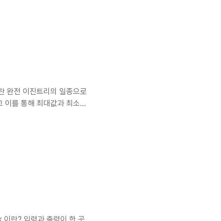
이란 완전 이진트리의 일종으로
고 이를 통해 최대값과 최소값
디에 쓰이는가? 바로 우선순위
위해 존재한다고 봐도 무방하
ap)이 존재하는데 Heap으로
으로 구현되어있다. 힙은 어떤
으로 보면 왼쪽이 최대힙으로
k 이란? 입력과 출력이 한 곳