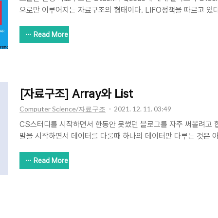
으로만 이루어지는 자료구조의 형태이다. LIFO정책을 따르고 있다.(Las
서 나중에 들어온 것이 먼저 나간다. 뷔페의 접시가 쌓여있는 것을
Stack은 언제 사용될까? 1. 함수의 콜스택에 사용된다. 2. 문
Read More
나씩 넣고 빼면 역순으로 출력된다. 3. 후위 표기법을 연산할때 ex) 2
방문기록 6. 실행 취소(undo) Stack은 배열과 달리 index로 접
제는 O(1)의 시간 복잡도 이다.(값을 넣고 빼기만 하면 되므로) 하
린다...
[자료구조] Array와 List
Computer Science/자료구조
2021. 12. 11. 03:49
CS스터디를 시작하면서 한동안 못썼던 블로그를 자주 써볼려고 합
발을 시작하면서 데이터를 다룰때 하나의 데이터만 다루는 것은 
모인 집합을 형성하게 되는데 먼저 Array라는 녀석부터 살펴봅시다.
이터를 저장하는 형태로 물리적주소도 순차적으로 저장된다.(크기를
Read More
index라는 것이 존재해 빠르게 값을 찾아낼때 유용하다.(원하는 
하지만 삽입과 삭제에는 취약하다. (해당 위치에 접근하고O(1), sh
걸려 O(n)이 걸린다.) 예를 들어 중간녀석을 삭제하려면 배열의
을 모두 앞으로 땡겨줘야 한다. 그렇다면 어떻게 저런 시..