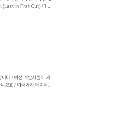
t In First Out) 따라
 생각하면 쉽다!! 그렇다면
자열을 역순 출력할때에도 하나하
34*+ = 14 5. 브라우저
근할 수 없다. 또한 삽입과 삭
지만 탐색시에는 O(n)이 걸
니다!! 예전 개발자들이 개
아니겠죠? 여러가지 데이터가
 Array란? 순차적으로 데
 미리 지정해줘야 한다.)
데이터 한번에 접근가능O(1))
ift O(n)해주는 작업까지
 연속성이 깨져 이후 뒤에것들